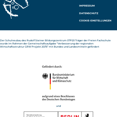
ST
IMPRESSUM
AG
RA
DATENSCHUTZ
M
COOKIE-EINSTELLUNGEN
Der Schulneubau des Rudolf Steiner Bildungszentrum 07P20 Träger der Freien Fachschule
wurde im Rahmen der Gemeinschaftsaufgabe “Verbesserung der regionalen
Wirtschaftsstruktur GRW Projekt 20/15” mit Bundes und Landesmitteln gefördert
und