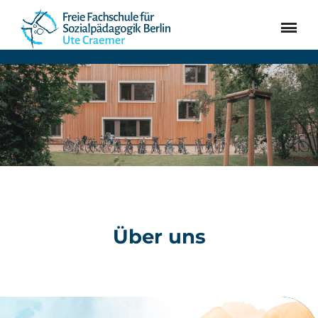
SUCHEN
JETZT BEWERBEN!
Erzieher:in werden
Bewerbung
Aktuelles
Über uns
Kontakt
Über uns