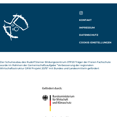
IN
KONTAKT
ST
IMPRESSUM
AG
RA
DATENSCHUTZ
M
COOKIE-EINSTELLUNGEN
Der Schulneubau des Rudolf Steiner Bildungszentrum 07P20 Träger der Freien Fachschule
wurde im Rahmen der Gemeinschaftsaufgabe “Verbesserung der regionalen
Wirtschaftsstruktur GRW Projekt 20/15” mit Bundes und Landesmitteln gefördert