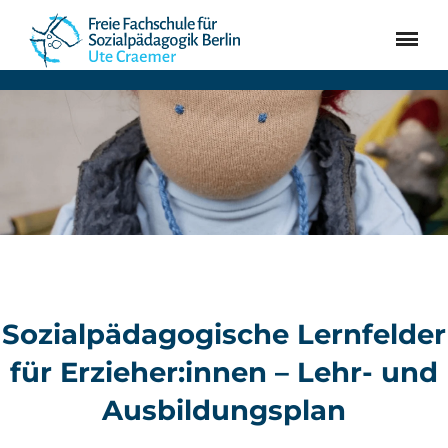
SUCHEN
JETZT BEWERBEN!
Erzieher:in werden
Bewerbung
Aktuelles
Über uns
Kontakt
Sozialpädagogische Lernfelder
für Erzieher:innen – Lehr- und
Ausbildungsplan