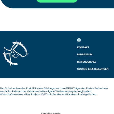
IN
KONTAKT
ST
IMPRESSUM
AG
RA
DATENSCHUTZ
M
COOKIE-EINSTELLUNGEN
Der Schulneubau des Rudolf Steiner Bildungszentrum 07P20 Träger der Freien Fachschule
wurde im Rahmen der Gemeinschaftsaufgabe “Verbesserung der regionalen
Wirtschaftsstruktur GRW Projekt 20/15” mit Bundes und Landesmitteln gefördert