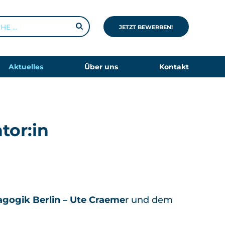
EN
JETZT BEWERBEN!
Aktuelles
Über uns
Kontakt
tor:in
dagogik
Berlin – Ute Craeme
r und dem