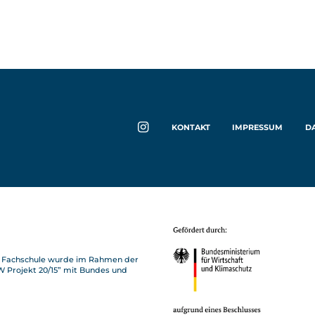
KONTAKT
IMPRESSUM
D
IN
ST
AG
RA
M
en Fachschule wurde im Rahmen der
 Projekt 20/15” mit Bundes und